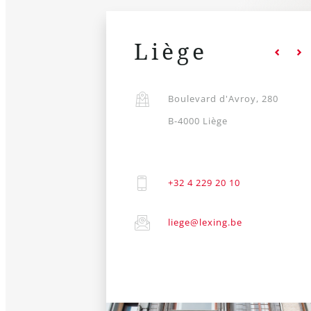
Liège
Rue Destrée, 68
Boulevard d'Avroy, 280
rleroi
B-4000 Liège
53 08
+32 4 229 20 10
@lexing.be
liege@lexing.be