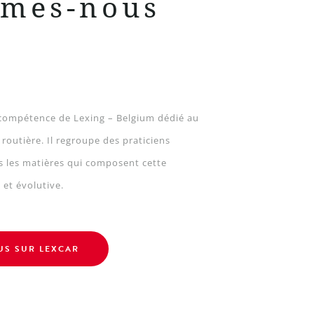
mmes-nous
e compétence de Lexing – Belgium dédié au
n routière. Il regroupe des praticiens
s les matières qui composent cette
et évolutive.
US SUR LEXCAR