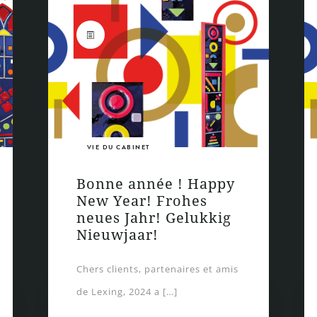
VIE DU CABINET
Bonne année ! Happy
New Year! Frohes
neues Jahr! Gelukkig
Nieuwjaar!
Chers clients, partenaires et amis
de Lexing, 2024 a […]