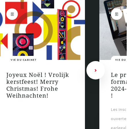
VIE DU CABINET
VIE DU 
Joyeux Noël ! Vrolijk
Le pr
kerstfeest! Merry
forma
Christmas! Frohe
2024-2
Weihnachten!
!
Les insc
ouvertes
earlegal 