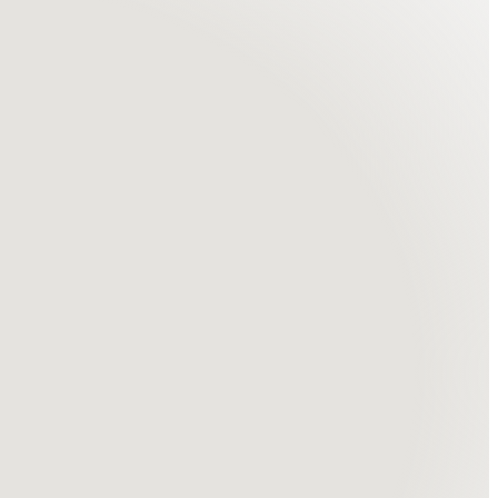
nue de Luxembourg,
Charleroi Rue Destrée, 
B-6001 Charleroi
100 Jambes
81 21 22 23
+32 71 55 53 08
ur@lexing.be
charleroi@lexing.be