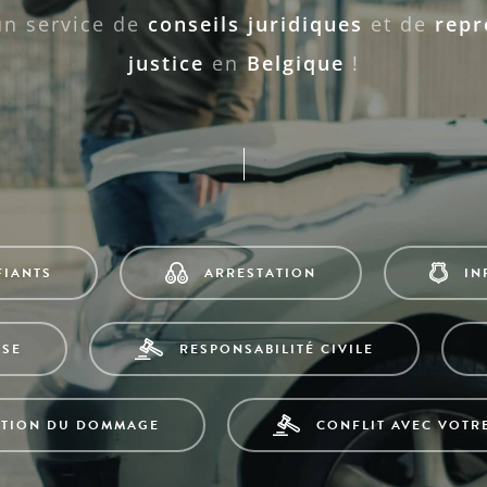
un service de
conseils juridiques
et de
repr
justice
en
Belgique
!
FIANTS
ARRESTATION
IN
SSE
RESPONSABILITÉ CIVILE
ATION DU DOMMAGE
CONFLIT AVEC VOTR