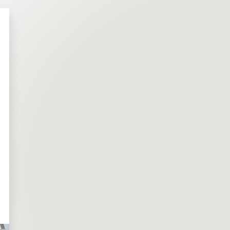
Rue Haute, 139/6
Ave
B-1000 Bruxelles
152
B-5
+32 2 381 11 91
+32 
bruxelles@lexing.be
nam