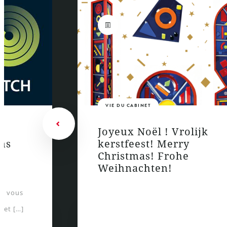
VIE DU CABINET
Joyeux Noël ! Vrolijk
ns
kerstfeest! Merry
u
Christmas! Frohe
Weihnachten!
e vous
net […]