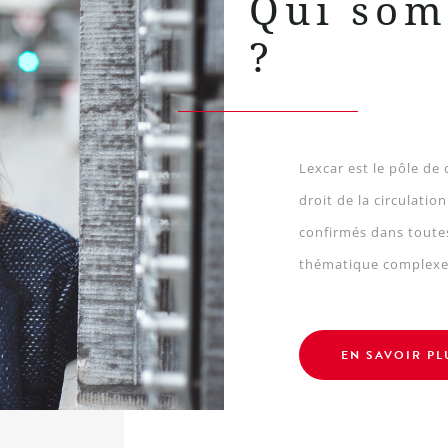
Qui so
?
Lexcar est le pôle d
droit de la circulatio
confirmés dans toute
thématique complexe 
EN SAVOIR PL