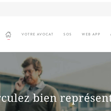
VOTRE AVOCAT
SOS
WEB APP
rculez bien représent